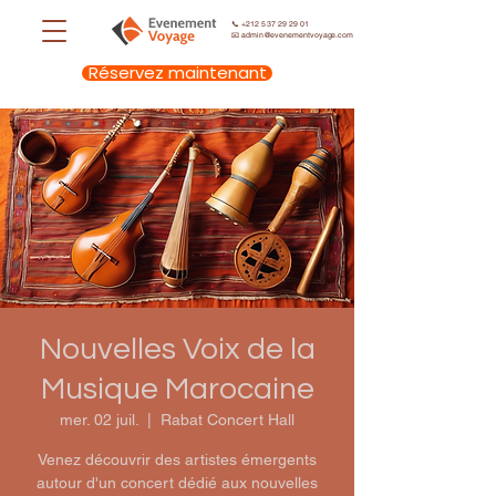
📞
+212 5 37 29 29 01
📧
admin@evenementvoyage.com
Réservez maintenant
Nouvelles Voix de la
Musique Marocaine
mer. 02 juil.
  |  
Rabat Concert Hall
Venez découvrir des artistes émergents
autour d'un concert dédié aux nouvelles